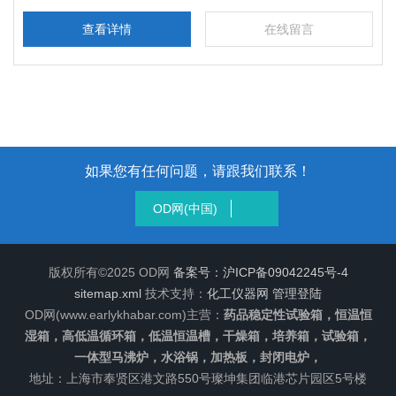
查看详情
在线留言
如果您有任何问题，请跟我们联系！
OD网(中国)
版权所有©2025 OD网
备案号：沪ICP备09042245号-4
sitemap.xml
技术支持：
化工仪器网
管理登陆
OD网(www.earlykhabar.com)主营：
药品稳定性试验箱，恒温恒
湿箱，高低温循环箱，低温恒温槽，干燥箱，培养箱，试验箱，
一体型马沸炉，水浴锅，加热板，封闭电炉，
地址：上海市奉贤区港文路550号璨坤集团临港芯片园区5号楼