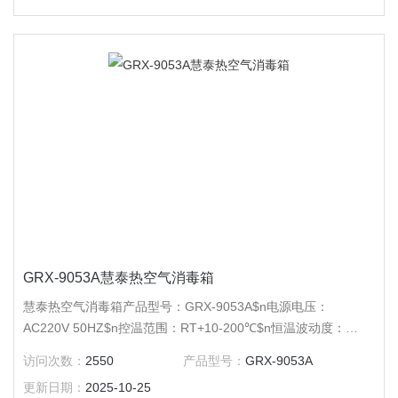
GRX-9053A慧泰热空气消毒箱
慧泰热空气消毒箱产品型号：GRX-9053A$n电源电压：
AC220V 50HZ$n控温范围：RT+10-200℃$n恒温波动度：
&plusmn;1℃$n温度分辨率：0.1℃$n输出功率：1100W$n工作
访问次数：
2550
产品型号：
GRX-9053A
室尺寸：420*350*390$n外形尺寸：705*610*530$n公称容积：
更新日期：
2025-10-25
50L$n载物托架（标配）：2块$n定时范围：1-9999分钟