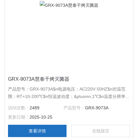
GRX-9073A慧泰干烤灭菌器
产品型号：GRX-9073A$n电源电压：AC220V 50HZ$n控温范
围：RT+10-200℃$n恒温波动度：&plusmn;1℃$n温度分辨率：
0.1℃$n输出功率：1550W$n工作室尺寸：450*400*450$n外形
访问次数：
2489
产品型号：
GRX-9073A
尺寸：735*615*630$n公称容积：70L$n载物托架（标配）：2
更新日期：
2025-10-25
块$n定时范围：1-9999分钟
查看详情
在线留言