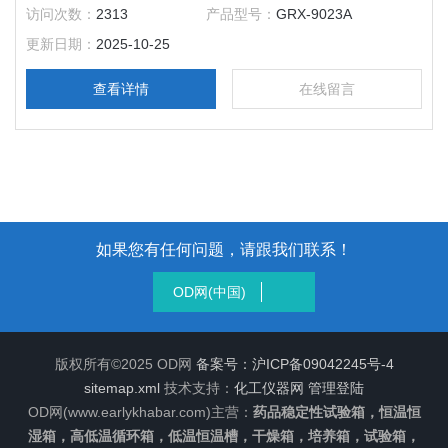
率：0.1℃输出功率：850W工作室尺寸：340*330*320外形尺
访问次数：
2313
产品型号：
GRX-9023A
寸：625*540*500公称容积：20L载物托架（标配）：2块定时范
更新日期：
2025-10-25
围：1-9999分钟
查看详情
在线留言
如果您有任何问题，请跟我们联系！
OD网(中国)
版权所有©2025 OD网
备案号：沪ICP备09042245号-4
sitemap.xml
技术支持：
化工仪器网
管理登陆
OD网(www.earlykhabar.com)主营：
药品稳定性试验箱，恒温恒
湿箱，高低温循环箱，低温恒温槽，干燥箱，培养箱，试验箱，