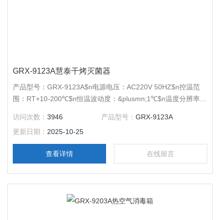
GRX-9123A慧泰干烤灭菌器
产品型号：GRX-9123A$n电源电压：AC220V 50HZ$n控温范
围：RT+10-200℃$n恒温波动度：&plusmn;1℃$n温度分辨率：
0.1℃$n输出功率：2050W$n工作室尺寸：550*450*550$n外形
访问次数：
3946
产品型号：
GRX-9123A
尺寸：835*670*730$n公称容积：136L$n载物托架（标配）：2
更新日期：
2025-10-25
块$n定时范围：1-9999分钟
查看详情
在线留言