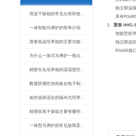
独立限温报警
简述干燥箱的常见分类和使用须知
具有RS48
3、
慧泰 HHG-
一体智能马弗炉的简单介绍
智能型程序液晶
慧泰低温培养箱的主要功能特点
独立限温控制器
RS485接口
为什么一体式马弗炉一推出市场就得到用户的好评
精密生化培养箱的温湿度控制系统是如何保持稳定的环境条件的？
数显防腐性加热板在电子制造中的作用
如何选择适合的隔水式培养箱：关键参数解析
精密鼓风干燥箱主要有哪些特点
一体型马弗炉的常见故障及维修技巧