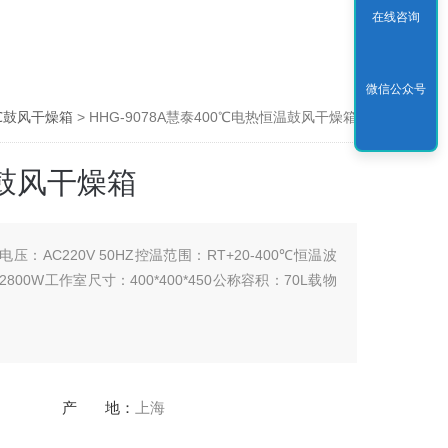
在线咨询
微信公众号
0℃鼓风干燥箱
> HHG-9078A慧泰400℃电热恒温鼓风干燥箱
温鼓风干燥箱
电压：AC220V 50HZ控温范围：RT+20-400℃恒温波
00W工作室尺寸：400*400*450公称容积：70L载物
产 地：
上海