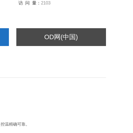
访 问 量：
2103
OD网(中国)
控温精确可靠。