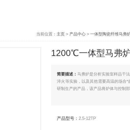
当前位置：
主页
>
产品中心
>
一体型陶瓷纤维马弗
1200℃一体型马弗
简要描述：
马弗炉是分析实验室样品干
淬火等实验，以及其他需要高温的场合*
研制生产的产品，该产品将炉体与控制部
产品型号：
2.5-12TP