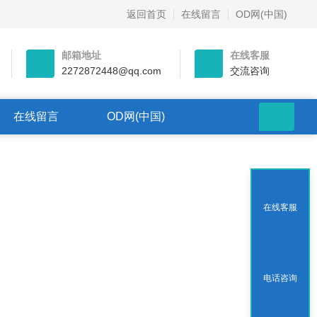
返回首页
在线留言
OD网(中国)
邮箱地址
在线客服
2272872448@qq.com
交流咨询
在线留言
OD网(中国)
在线客服
电话咨询