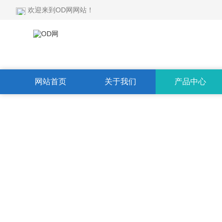
欢迎来到OD网网站！
网站首页
关于我们
产品中心