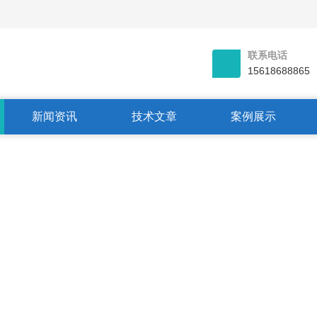
联系电话
15618688865
新闻资讯
技术文章
案例展示