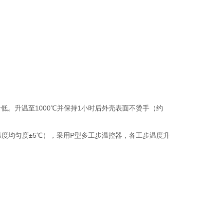
。升温至1000℃并保持1小时后外壳表面不烫手（约
度均匀度±5℃），采用P型多工步温控器，各工步温度升