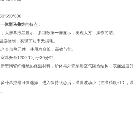
690*690
00℃一体型马弗炉
的特点：
计，大屏幕液晶显示，多组数据一屏显示，美观大方，操作简洁。
度温度控制，实现了功率无损耗。
温合金加热元件，使用寿命长，高效节能。
室温升至1200 ℃小于30分钟。
新型陶瓷纤维绝热保温材料，炉体与外壳采用空气隔热结构，表面温度升低
多种温控器可供选择，进入保持状态后，温度波动小（控温精度±1℃，温
置。