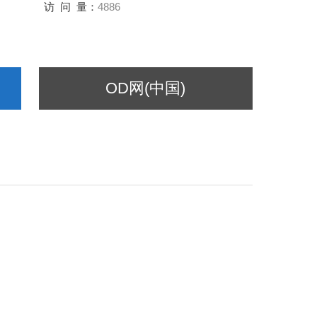
访 问 量：
4886
OD网(中国)