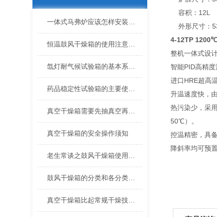
容积：12L
一体式马弗炉应该怎样安装和使用？
外形尺寸：530*
4-12TP 12
恒温鼓风干燥箱的使用注意事项
整机一体式设
氙灯耐气候试验箱的基本系统特点
智能PID高精
进口HRE超高
药品稳定性试验箱的主要使用条件分析
升温速度快，由
热污染少，采用
真空干燥箱需要先抽真空再升温加热的原因
50℃）。
真空干燥箱的安全操作须知
控温精密，具备
降斜率均可预
老生常谈之鼓风干燥箱使用注意事项
鼓风干燥箱的分类和各分类之间的区别
真空干燥箱比起常规干燥技术的优势