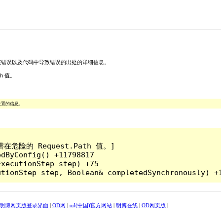
关该错误以及代码中导致错误的出处的详细信息。
th 值。
位置的信息。
潜在危险的 Request.Path 值。]

dByConfig() +11798817

xecutionStep step) +75

明博网页版登录界面
|
OD网
|
od(中国)官方网站
|
明博在线
|
OD网页版
|