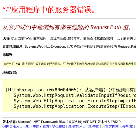
“/”应用程序中的服务器错误。
从客户端(:)中检测到有潜在危险的 Request.Path 值。
说明:
执行当前 Web 请求期间，出现未经处理的异常。请检查堆栈跟踪信息，以了解有
异常详细信息:
System.Web.HttpException: 从客户端(:)中检测到有潜在危险的 Request.Pa
源错误:
执行当前 Web 请求期间生成了未经处理的异常。可以使用下面的异常堆栈跟踪信息确定有关异常原因和发生
堆栈跟踪:
[HttpException (0x80004005): 从客户端(:)中检测到有
   System.Web.HttpRequest.ValidateInputIfRequire
   System.Web.HttpApplication.ExecuteStepImpl(IE
版本信息:
Microsoft .NET Framework 版本:4.0.30319; ASP.NET 版本:4.8.4762.0
od网页版入口_OD（中国）官方
|
华亿在线
|
OD官网入口_OD中国
|
od官方网站_od(中国)
|