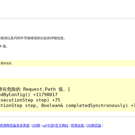
关该错误以及代码中导致错误的出处的详细信息。
th 值。
位置的信息。
潜在危险的 Request.Path 值。]

dByConfig() +11798817

xecutionStep step) +75

明博网页版登录界面
|
OD网
|
od(中国)官方网站
|
明博在线
|
OD网页版
|