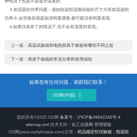
种情况下也是不会显示湿度的;
3.加湿器的功率问题：假如恒温恒湿测试箱的尺寸大而加湿器的
功率小,会导致加湿器加湿明显缓慢,都可能没有明显表现;
4.如果仪表坏了的情况下,也不会有湿度的表现。
上一篇：
高温试验箱和电热鼓风干燥箱有哪些不同之处
下一篇：
简述干燥箱的常见分类和使用须知
如果您有任何问题，请跟我们联系！
OD网(中国)
版权所有©2025 OD网
备案号：沪ICP备09042245号-4
sitemap.xml
技术支持：
化工仪器网
管理登陆
OD网(www.earlykhabar.com)主营：
药品稳定性试验箱，恒温恒