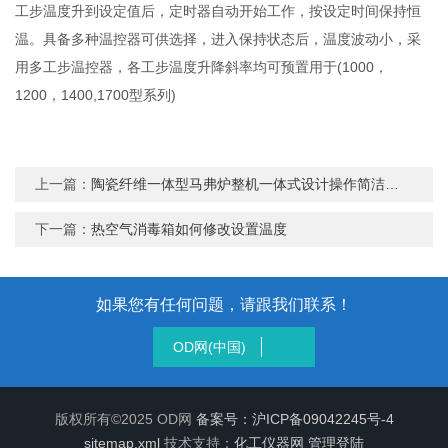
工步温度升到设定值后，定时器自动开始工作，按设定时间保持恒
温。具备多种温控器可供选择，进入保持状态后，温度波动小，采
用多工步温控器，各工步温度升降斜率均可预置用于(1000，
1200，1400,1700型系列)
上一篇：
陶瓷纤维一体型马弗炉整机一体式设计操作简洁应用广泛
下一篇：
热空气消毒箱如何修改设置温度
如果您有任何问题，请跟我们联系！
OD网(中国)
版权所有©2025 OD网
备案号：沪ICP备09042245号-4
sitemap.xml
技术支持：
化工仪器网
管理登陆