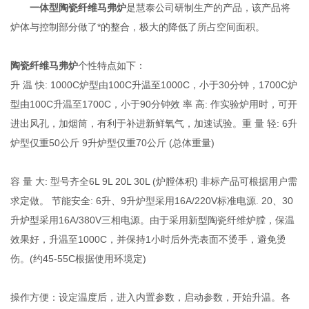
一体型
陶瓷纤维马弗炉
是慧泰公司研制生产的产品，该产品将
炉体与控制部分做了*的整合，极大的降低了所占空间面积。
陶瓷纤维马弗炉
个性特点如下：
升 温 快: 1000C炉型由100C升温至1000C，小于30分钟，1700C炉
型由100C升温至1700C，小于90分钟效 率 高: 作实验炉用时，可开
进出风孔，加烟筒，有利于补进新鲜氧气，加速试验。重 量 轻: 6升
炉型仅重50公斤 9升炉型仅重70公斤 (总体重量)
容 量 大: 型号齐全6L 9L 20L 30L (炉膛体积) 非标产品可根据用户需
求定做。 节能安全: 6升、9升炉型采用16A/220V标准电源. 20、30
升炉型采用16A/380V三相电源。由于采用新型陶瓷纤维炉膛，保温
效果好，升温至1000C，并保持1小时后外壳表面不烫手，避免烫
伤。(约45-55C根据使用环境定)
操作方便：设定温度后，进入内置参数，启动参数，开始升温。各