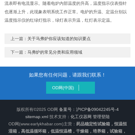
流表即有电流显示。随着电炉内部温度的升高，温度指示仪表指针
也逐渐上升，此现象表明系统工作正常。电炉的升温、定温分别以
温度指示仪的红绿灯指示，绿灯表示升温，红灯表示定温。
上一篇：
关于马弗炉你应该知道的知识要点
下一篇：
马弗炉的常见分类和应用领域
如果您有任何问题，请跟我们联系！
OD网(中国)
版权所有©2025 OD网
备案号：沪ICP备09042245号-4
sitemap.xml
技术支持：
化工仪器网
管理登陆
OD网(www.earlykhabar.com)主营：
药品稳定性试验箱，恒温恒
湿箱，高低温循环箱，低温恒温槽，干燥箱，培养箱，试验箱，