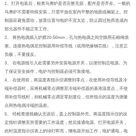
1、打开包装后，检查马弗炉是否完整无损，配件是否齐全。一般的
马弗炉不需要特殊安装，只需平放在室内平整的地面或搁架上。控
制器应避免震动，放置位置与电炉不宜太近，防止因过热而造成内
部元器件不能正常工作。
2、 将热电偶插入炉膛20-50mm，孔与热电偶之间空隙用石棉绳填
塞。连接热电偶至控制器用补偿导线（或用绝缘钢芯线），注意正
负极，不要接反。
3、 在电源线引入处需要另外安装电源开关，以便控制总电源。为
了保证安全操作，电炉与控制器必须可靠接地。
4、 在使用前，将温度表指示仪调整到零点，在使用补偿导线及冷
端补偿器时，应将机械零点调整至冷端补偿器的基准温度点，不使
用补偿导线时，则机械零点调至零刻度位，但所指示的温度为测量
点和热电偶冷端的温差。
5、 经检查接线确认无误后，盖上控制器外壳。将温度指示仪的设
定指针调整至所需要的工作温度，然后接通电源。打开电源开关，
此时温度指示仪表上的绿灯即亮，继电器开始工作，电炉通电，电